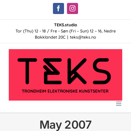
Skip
Facebook
Instagram
to
content
TEKS.studio
Tor (Thu) 12 - 18 / Fre - Søn (Fri – Sun) 12 – 16, Nedre
Bakklandet 20C
|
teks@teks.no
May 2007