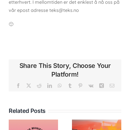
etterhvert. I mellomtiden er det enklest å nå oss på
vår epost adresse teks@teks.no
🙂
Share This Story, Choose Your
Platform!
Facebook
X
Reddit
LinkedIn
WhatsApp
Tumblr
Pinterest
Vk
Xing
Email
Related Posts
GOLDEN