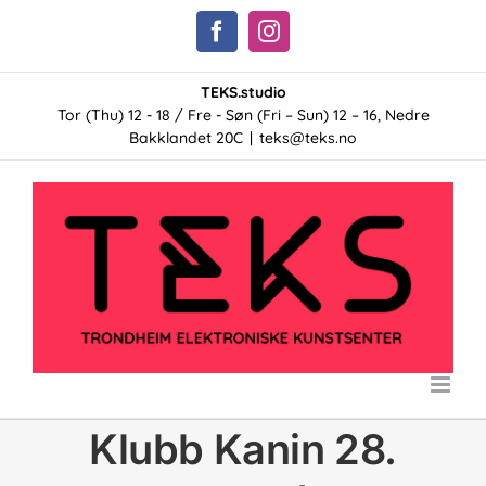
Skip
Facebook
Instagram
to
content
TEKS.studio
Tor (Thu) 12 - 18 / Fre - Søn (Fri – Sun) 12 – 16, Nedre
Bakklandet 20C
|
teks@teks.no
Klubb Kanin 28.