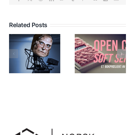
Related Posts
Meta.Morf
SOFT
2018 – A
SENSUR:
Beautiful
OPEN CALL
Accident