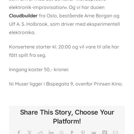
elektronik-improvisation». Og vi har duoen
Cloudbuilder
fra Oslo, bestående Arne Borgan og
Ulf A. S. Holbrook, som driver med eksperimentell
elektronika.
Konsertene starter kl. 20:00 og vil vare til alle har
fått spilt fra seg.
Inngang koster 50,- kroner.
Ni Muser ligger i Bispegata 9, ovenfor Prinsen Kino.
Share This Story, Choose Your
Platform!
Facebook
X
Reddit
LinkedIn
WhatsApp
Tumblr
Pinterest
Vk
Xing
Email