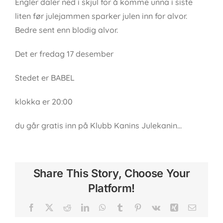
Engler daler ned i skjul for å komme unna i siste
liten før julejammen sparker julen inn for alvor.
Bedre sent enn blodig alvor.
Det er fredag 17 desember
Stedet er BABEL
klokka er 20:00
du går gratis inn på Klubb Kanins Julekanin…
Share This Story, Choose Your
Platform!
Facebook
X
Reddit
LinkedIn
WhatsApp
Tumblr
Pinterest
Vk
Xing
Email