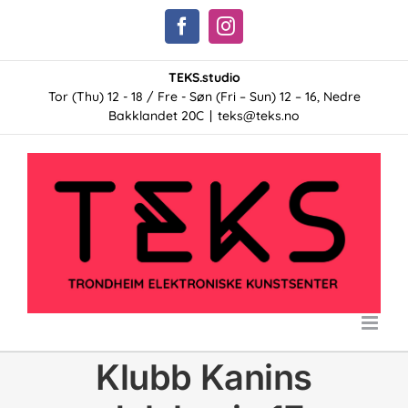
Skip
Facebook
Instagram
to
content
TEKS.studio
Tor (Thu) 12 - 18 / Fre - Søn (Fri – Sun) 12 – 16, Nedre
Bakklandet 20C
|
teks@teks.no
Klubb Kanins