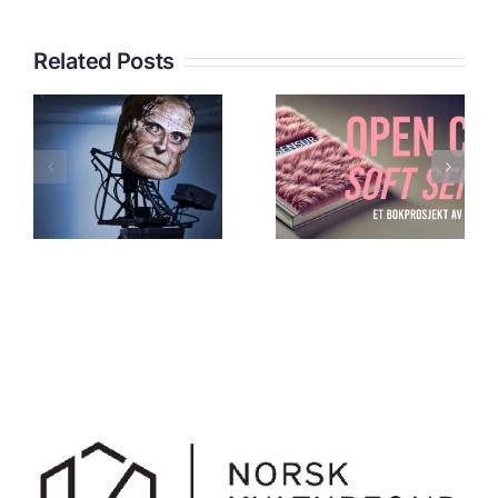
Related Posts
Meta.Morf
SOFT
2018 – A
SENSUR:
Beautiful
OPEN CALL
Accident