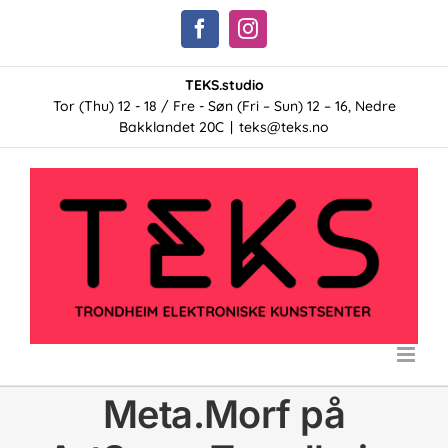
Skip
Facebook
Instagram
to
content
TEKS.studio
Tor (Thu) 12 - 18 / Fre - Søn (Fri – Sun) 12 – 16, Nedre
Bakklandet 20C
|
teks@teks.no
Meta.Morf på