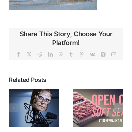
Share This Story, Choose Your
Platform!
Facebook
X
Reddit
LinkedIn
WhatsApp
Tumblr
Pinterest
Vk
Xing
Email
Related Posts
Meta.Morf
SOFT
2018 : A
SENSUR:
Beautiful
OPEN CALL
Accident